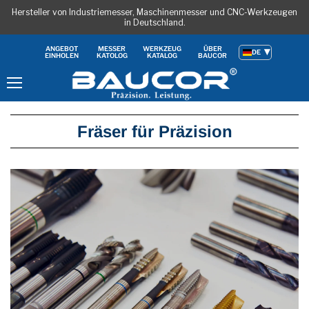
Hersteller von Industriemesser, Maschinenmesser und CNC-Werkzeugen
in Deutschland.
ANGEBOT
MESSER
WERKZEUG
ÜBER
DE
EINHOLEN
KATOLOG
KATALOG
BAUCOR
Menu
Fräser für Präzision