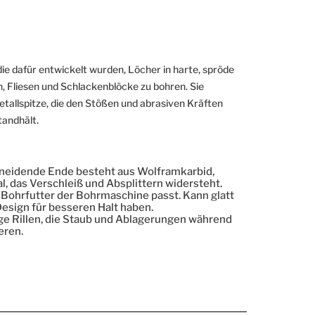
 die dafür entwickelt wurden, Löcher in harte, spröde
in, Fliesen und Schlackenblöcke zu bohren. Sie
tallspitze, die den Stößen und abrasiven Kräften
tandhält.
neidende Ende besteht aus Wolframkarbid,
l, das Verschleiß und Absplittern widersteht.
as Bohrfutter der Bohrmaschine passt. Kann glatt
esign für besseren Halt haben.
ige Rillen, die Staub und Ablagerungen während
eren.