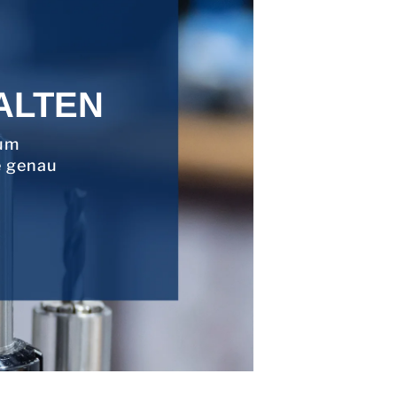
ALTEN
 um
e genau