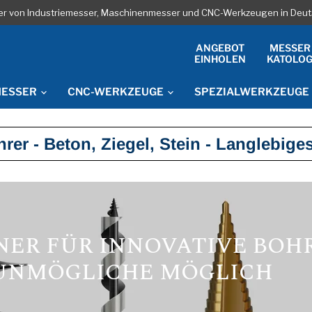
ler von Industriemesser, Maschinenmesser und CNC-Werkzeugen in Deut
ANGEBOT
MESSER
EINHOLEN
KATOLO
MESSER
CNC-WERKZEUGE
SPEZIALWERKZEUGE
rer - Beton, Ziegel, Stein - Langlebig
TNER FÜR INNOVATIVE BO
 UNMÖGLICHE MÖGLICH