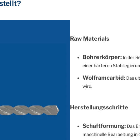
tellt?
Raw Materials
Bohrerkörper:
In der Re
einer härteren Stahllegierun
Wolframcarbid:
Das ult
wird.
Herstellungsschritte
Schaftformung:
Das En
maschinelle Bearbeitung in