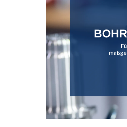
BOHR
Fü
maßges