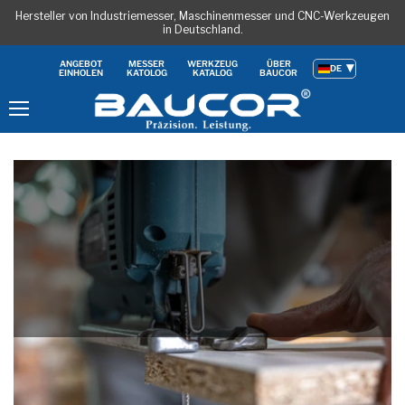
Hersteller von Industriemesser, Maschinenmesser und CNC-Werkzeugen
in Deutschland.
ANGEBOT
MESSER
WERKZEUG
ÜBER
DE
EINHOLEN
KATOLOG
KATALOG
BAUCOR
Menu
Revolutionierung der Möbel- und
Holzverarbeitung: Die Rolle von