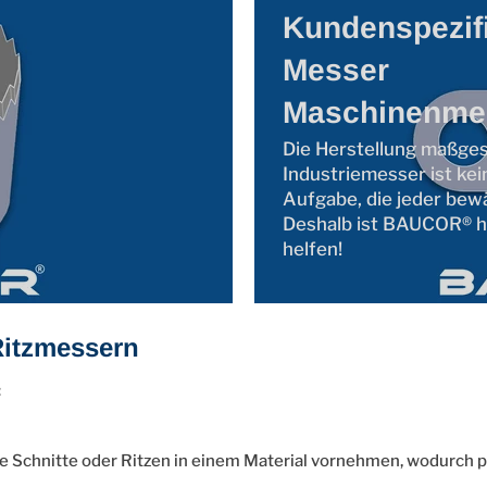
Kundenspezif
Messer
Maschinenme
Die Herstellung maßge
Industriemesser ist kei
Aufgabe, die jeder bewä
Deshalb ist BAUCOR® hi
helfen!
Ritzmessern
:
e Schnitte oder Ritzen in einem Material vornehmen, wodurch p