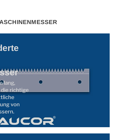
 MASCHINENMESSER
erte
sser
 lang,
ie richtige
tliche
lung von
ssern.