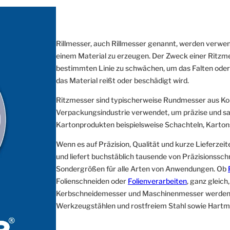
Rillmesser, auch Rillmesser genannt, werden verwend
einem Material zu erzeugen. Der Zweck einer Ritzmes
bestimmten Linie zu schwächen, um das Falten oder B
das Material reißt oder beschädigt wird.
Ritzmesser sind typischerweise Rundmesser aus Kohl
Verpackungsindustrie verwendet, um präzise und sau
Kartonprodukten beispielsweise Schachteln, Karton
Wenn es auf Präzision, Qualität und kurze Lieferzeit
und liefert buchstäblich tausende von Präzisionssc
Sondergrößen für alle Arten von Anwendungen. Ob
Folienschneiden oder
Folienverarbeiten
, ganz gleic
Kerbschneidemesser und Maschinenmesser werden au
Werkzeugstählen und rostfreiem Stahl sowie Hartmet