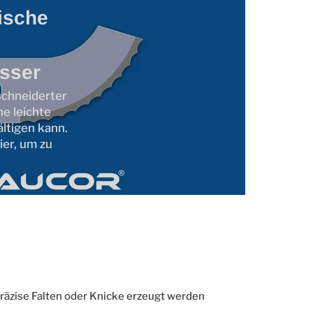
ische
sser
schneiderter
ne leichte
ltigen kann.
er, um zu
räzise Falten oder Knicke erzeugt werden