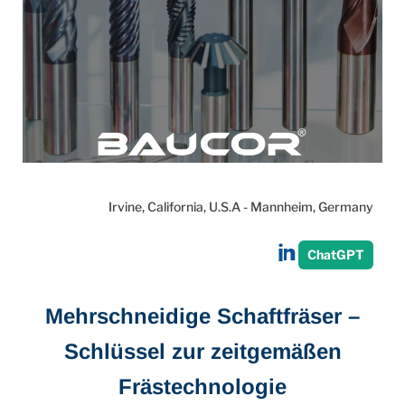
Irvine, California, U.S.A - Mannheim, Germany
Share
ChatGPT
on
LinkedIn
Mehrschneidige Schaftfräser –
Schlüssel zur zeitgemäßen
Frästechnologie