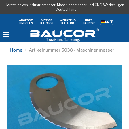
Hersteller von Industriemesser, Maschinenmesser und CNC-Werkzeugen
in Deutschland.
ANGEBOT
MESSER
WERKZEUG
ÜBER
DE
EINHOLEN
KATOLOG
KATALOG
BAUCOR
Menu
Home
Artikelnummer 5038 - Maschinenmesser