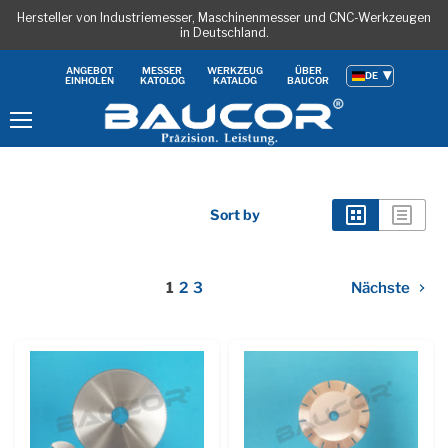
Hersteller von Industriemesser, Maschinenmesser und CNC-Werkzeugen
in Deutschland.
ANGEBOT
MESSER
WERKZEUG
ÜBER
DE
EINHOLEN
KATOLOG
KATALOG
BAUCOR
Menu
Sort by
1
2
3
Nächste