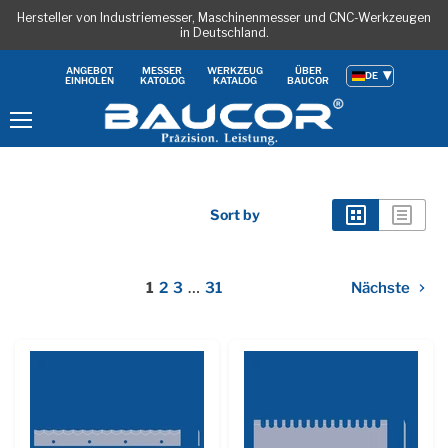
Hersteller von Industriemesser, Maschinenmesser und CNC-Werkzeugen
in Deutschland.
ANGEBOT
MESSER
WERKZEUG
ÜBER
DE
EINHOLEN
KATOLOG
KATALOG
BAUCOR
Menu
Sort by
1
2
3
…
31
Nächste