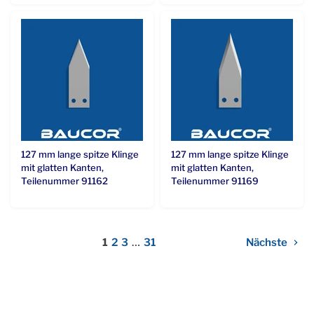
127 mm lange spitze Klinge
127 mm lange spitze Klinge
mit glatten Kanten,
mit glatten Kanten,
Teilenummer 91162
Teilenummer 91169
1
2
3
…
31
Nächste