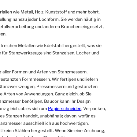
ialien wie Metall, Holz, Kunststoff und mehr bohrt.
llung nahezu jeder Lochform. Sie werden häufig in
etallverarbeitung und anderen Branchen eingesetzt,
sen.
eichen Metallen wie Edelstahl hergestellt, was sie
le für Stanzwerkzeuge sind Stanzeisen, Locher und
ng aller Formen und Arten von Stanzmessern,
gestanzten Formmessern. Wir fertigen und liefern
, Stanzwerkzeugen, Pressmessern und gestanzten
e Arten von Anwendungen. Ganz gleich, ob Sie
Stanzmesser benötigen, Baucor kann Ihr Design
anz gleich, ob es sich um
Papierschneiden
, Verpacken,
hes Stanzen handelt, unabhängig davon, wofür es
anzmesser ausschließlich aus hochwertigen,
freien Stählen hergestellt. Wenn Sie eine Zeichnung,