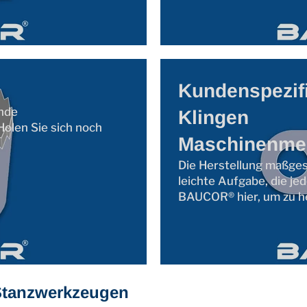
Kundenspezif
nde
Klingen
Holen Sie sich noch
Maschinenme
Die Herstellung maßges
leichte Aufgabe, die je
BAUCOR® hier, um zu he
Stanzwerkzeugen