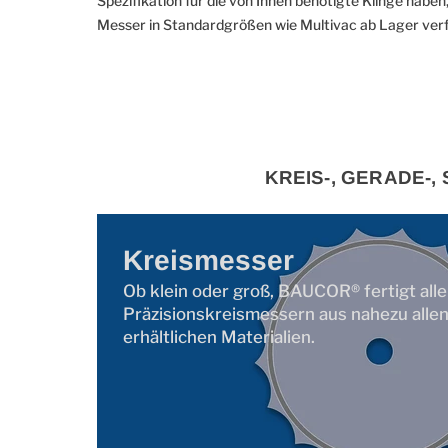
Spezifikation für die von Ihnen benötigte Klinge haben,
Messer in Standardgrößen wie Multivac ab Lager verfü
KREIS-, GERADE-
Kreismesser
Ob klein oder groß, BAUCOR® fertigt all
Präzisionskreismessern aus nahezu alle
erhältlichen Materialien.