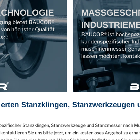
ECHNOLOGIE
MASSGESCH
tigung bietet BAUCOR®
INDUSTRIEM
 von höchster Qualität
BAUCOR® ist hochspezial
uge.
kundenspezifischer Ind
maschinenmesser genau
lassen möchten, kontakt
erten Stanzklingen, Stanzwerkzeugen 
spezifischer Stanzklingen, Stanzwerkzeuge und Stanzmesser nach Mu
ontaktieren Sie uns bitte jetzt, um ein kostenloses Angebot zu erhalt