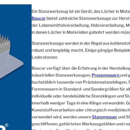
Ein Stanzwerkzeug ist ein Gerät, das Löcher in Mater
Baucor
bietet zahlreiche Stanzwerkzeuge zur Herste
der Lebensmittelverarbeitung, Holzverarbeitung, M
in denen Löcher in Materialien gebohrt werden müs
Stanzwerkzeuge werden in der Regel aus kohlenstoffr
robust und langlebig macht. Einige gängige Beispie
Lederstanzer.
Baucor verfügt über die Erfahrung in der Herstellu
industriellen Stanzwerkzeugen,
Pressmessern
und 
buchstäblich tausende von Präzisionsstanzklingen
Formmessern in Standard- und Sondergrößen für all
individuelle oder handelsübliche Stanzklingen und 
innerhalb weniger Tage in eine Klinge verwandeln. G
Kunststoffverarbeiten oder chirurgisch-medizinisc
verwendet wird, werden unsere
Stanzmesser
und St
geschliffenen, gehärteten Werkzeugstählen und rost