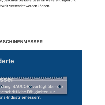
en, beachten Sie bitte, dass wir weitere Klingen und
eltweit versendet werden können.
 MASCHINENMESSER
erte
sser
 lang, BAUCOR® verfügt über die
ortschrittliche Fähigkeiten zur
ions-Industriemessern.